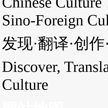
Chinese Culture 
Sino-Foreign Cul
发现·翻译·创
Discover, Transl
Culture