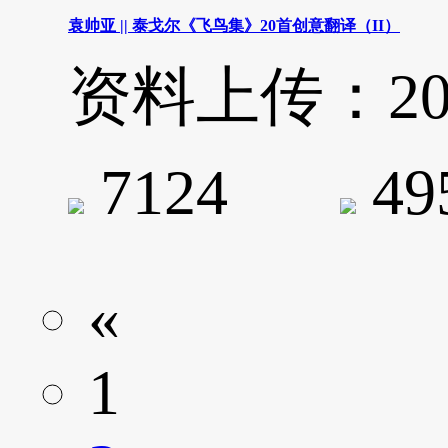
袁帅亚 || 泰戈尔《飞鸟集》20首创意翻译（II）
资料上传：2019-
7124
4
«
1