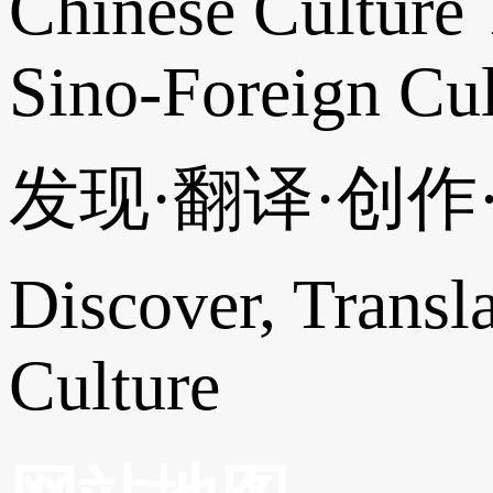
Chinese Culture 
Sino-Foreign Cul
发现·翻译·创
Discover, Transl
Culture