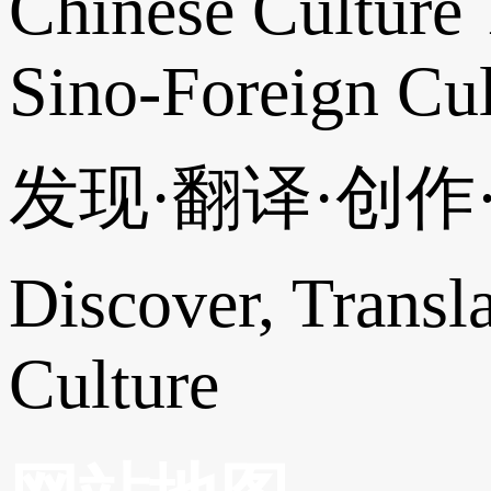
Chinese Culture 
Sino-Foreign Cul
发现·翻译·创
Discover, Transl
Culture