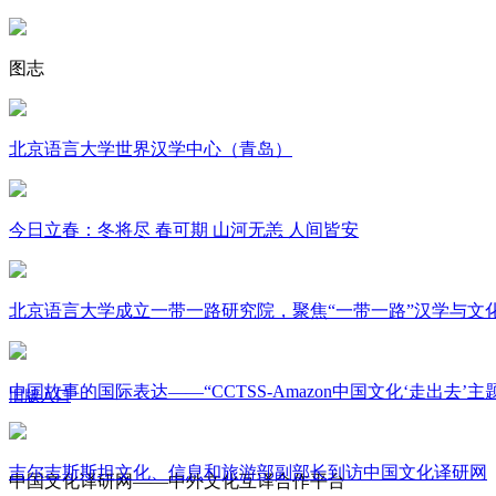
图志
北京语言大学世界汉学中心（青岛）
今日立春：冬将尽 春可期 山河无恙 人间皆安
北京语言大学成立一带一路研究院，聚焦“一带一路”汉学与文
中国故事的国际表达——“CCTSS-Amazon中国文化‘走出去’
旧版入口
关于我们
吉尔吉斯斯坦文化、信息和旅游部副部长到访中国文化译研网
中国文化译研网——中外文化互译合作平台