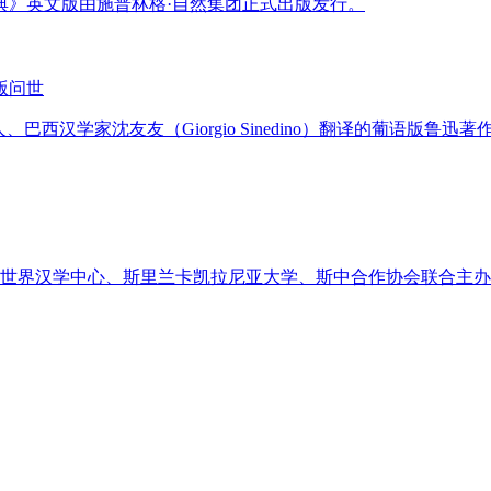
典》英文版由施普林格·自然集团正式出版发行。
版问世
人、巴西汉学家沈友友（Giorgio Sinedino）翻译的葡语
学世界汉学中心、斯里兰卡凯拉尼亚大学、斯中合作协会联合主