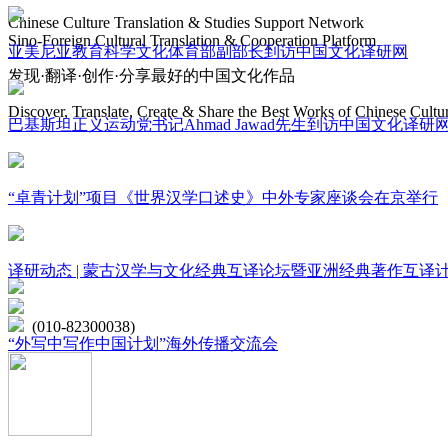
Chinese Culture Translation & Studies Support Network
Sino-Foreign Cultural Translation & Cooperation Platform
亚美尼亚教育科学文化体育部副部长到访中国文化译研网
发现·翻译·创作·分享最好的中国文化作品
Discover, Translate, Create & Share the Best Works of Chinese Cultu
巴基斯坦正义运动党书记Ahmad Jawad先生到访中国文化译研
网站地图
“卓青计划”项目《世界汉学口述史》中外专家座谈会在京举行
微博
联系我们
译研动态 | 蒙古汉学与文化经典互译论坛暨亚洲经典著作互译
北京市海淀区学院路15号综合楼A座6层
(010-82300038)
“外写中写作中国计划”海外传播交流会