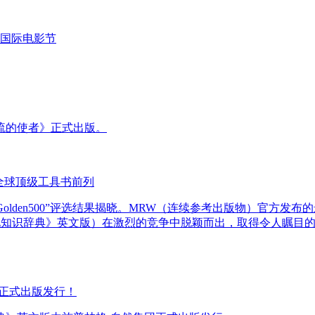
国际电影节
流的使者》正式出版。
全球顶级工具书前列
术参考书“Golden500”评选结果揭晓。MRW（连续参考出版物）
ural Knowledge（《中国文化知识辞典》英文版）在激烈的竞争中脱颖而
正式出版发行！