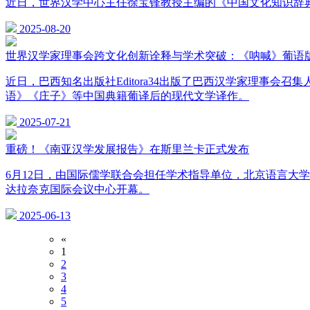
近日，世界汉学中心主任徐宝锋教授主编的《中国文化知识辞
2025-08-20
世界汉学家理事会跨文化创新诠释与学术突破：《呐喊》葡语
近日，巴西知名出版社Editora34出版了巴西汉学家理事会召集
语》《庄子》等中国典籍葡译后的现代文学译作。
2025-07-21
重磅！《南亚汉学发展报告》在斯里兰卡正式发布
6月12日，由国际儒学联合会担任学术指导单位，北京语言大
达拉奈克国际会议中心开幕。
2025-06-13
«
1
2
3
4
5