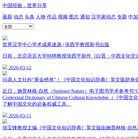
中国经验，世界分享
最新
动态
头条
人物
作品
视频
图志
通知
汉学家动态
专题
中加
世界汉学中心学术成果速递 | 张西平教授新书出版
日前，北京语言大学特聘教授张西平新作《白晋：中西文化交
2026-03-12
问鼎人文社科“黄金榜单”！《中国文化知识辞典》英文版跻身
近日，施普林格·自然（Springer Nature）电子图书学
Contextual Dictionary of Chinese Cult
了解中国文化的必备权威工具。
2026-03-11
徐宝锋教授主编《中国文化知识辞典》英文版由施普林格·自然