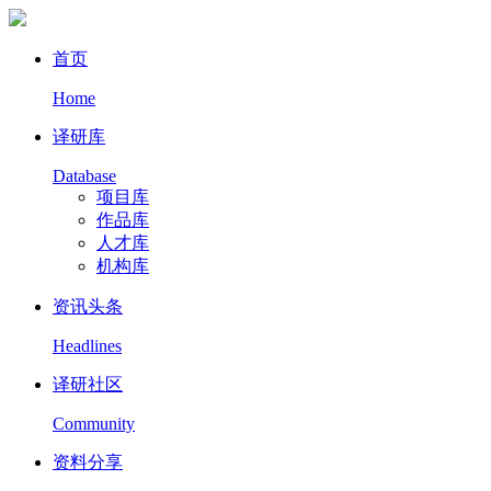
首页
Home
译研库
Database
项目库
作品库
人才库
机构库
资讯头条
Headlines
译研社区
Community
资料分享