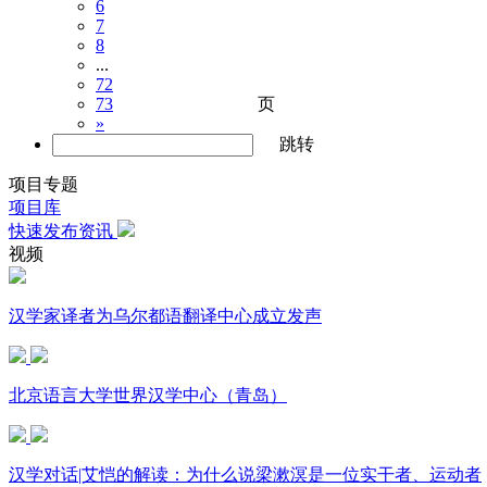
6
7
8
...
72
页
73
»
跳转
项目专题
项目库
快速发布资讯
视频
汉学家译者为乌尔都语翻译中心成立发声
北京语言大学世界汉学中心（青岛）
汉学对话|艾恺的解读：为什么说梁漱溟是一位实干者、运动者