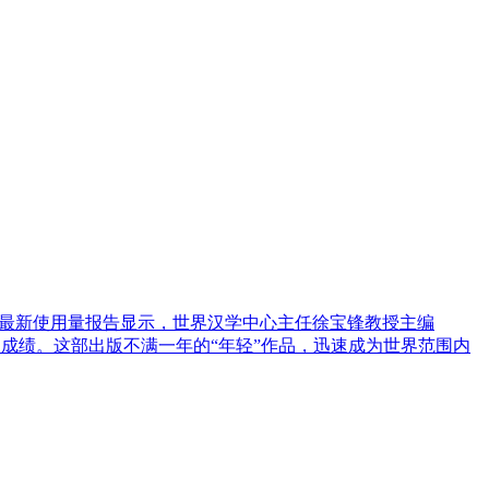
官方发布的最新使用量报告显示，世界汉学中心主任徐宝锋教授主编
出，取得令人瞩目的成绩。这部出版不满一年的“年轻”作品，迅速成为世界范围内