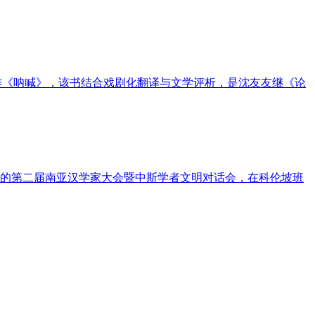
版鲁迅著作《呐喊》，该书结合戏剧化翻译与文学评析，是沈友友继《论
办的第二届南亚汉学家大会暨中斯学者文明对话会，在科伦坡班