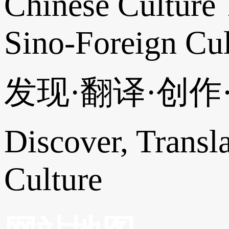
Chinese Culture 
Sino-Foreign Cul
发现·翻译·创
Discover, Transl
Culture