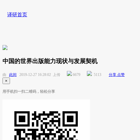
译研首页
中国的世界出版能力现状与发展契机
由
此间
2019-12-27 16:28:02 上传
6679
5113
分享
点赞
×
用手机扫一扫二维码，轻松分享