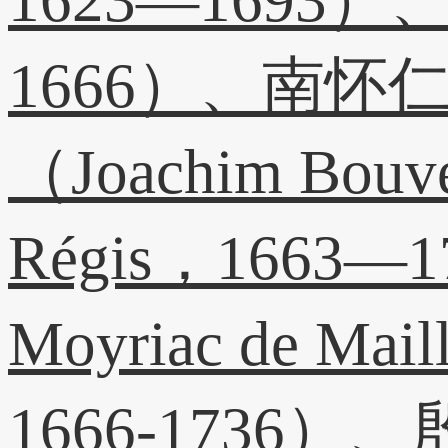
1666）、南怀仁（F
（Joachim Bou
Régis，1663—1
Moyriac de M
1666-1736）、殷弘