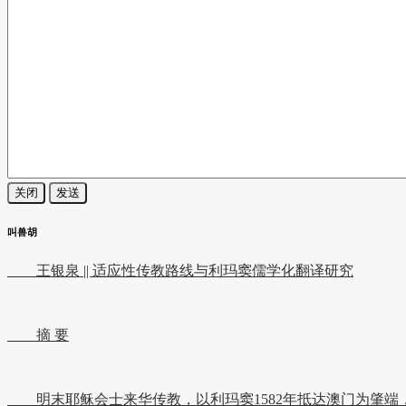
关闭
发送
叫兽胡
王银泉 || 适应性传教路线与利玛窦儒学化翻译研究
摘 要
明末耶稣会士来华传教，以利玛窦1582年抵达澳门为肇端，以