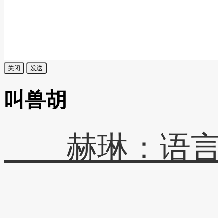
关闭
发送
叫兽胡
赫琳：语言扶